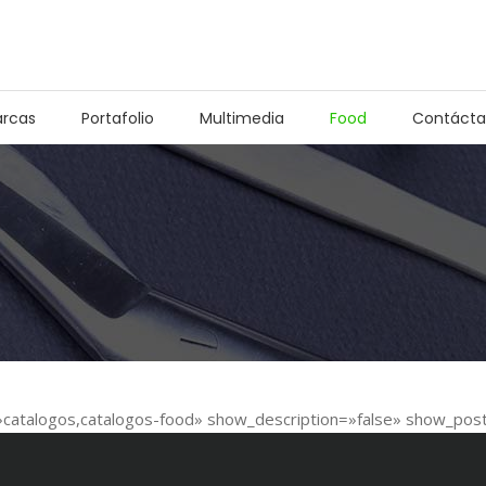
rcas
Portafolio
Multimedia
Food
Contácta
=»catalogos,catalogos-food» show_description=»false» show_p