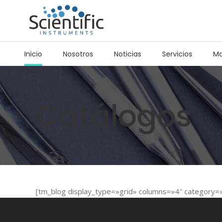
Inicio
Nosotros
Noticias
Servicios
Ma
Catálogos
[tm_blog display_type=»grid» columns=»4″ category