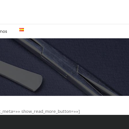
nos
ost_meta=»» show_read_more_button=»»]