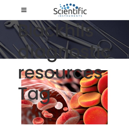
Blackhils
diagnostic
resources
Tag