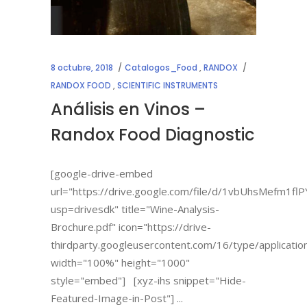
8 octubre, 2018
Catalogos_Food
,
RANDOX
RANDOX FOOD
,
SCIENTIFIC INSTRUMENTS
Análisis en Vinos –
Randox Food Diagnostic
[google-drive-embed
url="https://drive.google.com/file/d/1vbUhsMefm1
usp=drivesdk" title="Wine-Analysis-
Brochure.pdf" icon="https://drive-
thirdparty.googleusercontent.com/16/type/applicatio
width="100%" height="1000"
style="embed"] [xyz-ihs snippet="Hide-
Featured-Image-in-Post"]