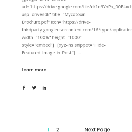
url="https://drive.google.com/file/d/1n6YnPx_00
usp=drivesdk" title="Mycotoxin-
Brochure.pdf" icon="https://drive-
thirdparty.googleusercontent.com/16/type/applicatio
width="100%" height="1000"
style="embed"] [xyz-ihs snippet="Hide-
Featured-Image-in-Post"]
Learn more
Next Page
1
2