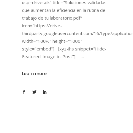
usp=drivesdk" title="Soluciones validadas
que aumentan la eficiencia en la rutina de
trabajo de tu laboratorio.pdf"
icon="https://drive-
thirdparty.googleusercontent.com/16/type/applicatio
width="100%" height="1000"
style="embed"] [xyz-ihs snippet="Hide-
Featured-Image-in-Post"]
Learn more