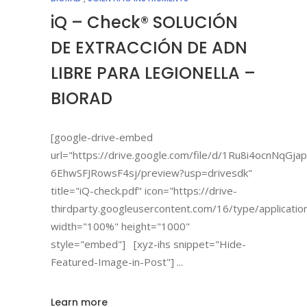
iQ – Check® SOLUCIÓN
DE EXTRACCIÓN DE ADN
LIBRE PARA LEGIONELLA –
BIORAD
[google-drive-embed
url="https://drive.google.com/file/d/1Ru8i4ocnNqGjap
6EhwSFJRowsF4sj/preview?usp=drivesdk"
title="iQ-check.pdf" icon="https://drive-
thirdparty.googleusercontent.com/16/type/applicatio
width="100%" height="1000"
style="embed"] [xyz-ihs snippet="Hide-
Featured-Image-in-Post"]
Learn more